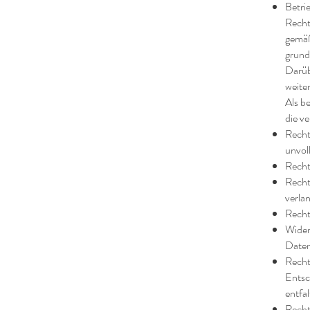
Betri
Recht
gemäß
grund
Darüb
weite
Als b
die v
Recht
unvol
Recht
Recht
verla
Recht
Wider
Date
Recht
Entsc
entfa
Recht