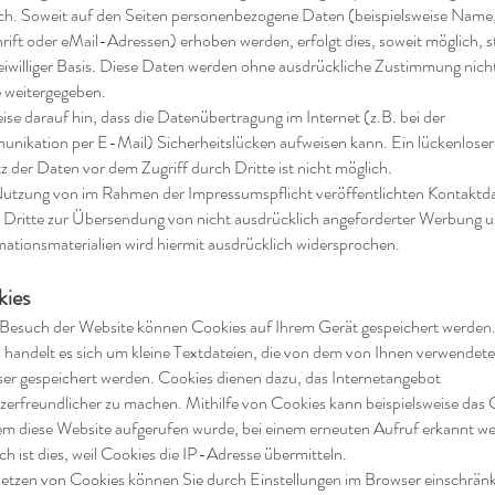
ch. Soweit auf den Seiten personenbezogene Daten (beispielsweise Name
rift oder eMail-Adressen) erhoben werden, erfolgt dies, soweit möglich, s
reiwilliger Basis. Diese Daten werden ohne ausdrückliche Zustimmung nich
e weitergegeben.
eise darauf hin, dass die Datenübertragung im Internet (z.B. bei der
nikation per E-Mail) Sicherheitslücken aufweisen kann. Ein lückenloser
z der Daten vor dem Zugriff durch Dritte ist nicht möglich.
utzung von im Rahmen der Impressumspflicht veröffentlichten Kontaktd
 Dritte zur Übersendung von nicht ausdrücklich angeforderter Werbung 
mationsmaterialien wird hiermit ausdrücklich widersprochen.
ies
Besuch der Website können Cookies auf Ihrem Gerät gespeichert werden
 handelt es sich um kleine Textdateien, die von dem von Ihnen verwendet
er gespeichert werden. Cookies dienen dazu, das Internetangebot
zerfreundlicher zu machen. Mithilfe von Cookies kann beispielsweise das 
em diese Website aufgerufen wurde, bei einem erneuten Aufruf erkannt w
ch ist dies, weil Cookies die IP-Adresse übermitteln.
etzen von Cookies können Sie durch Einstellungen im Browser einschrän