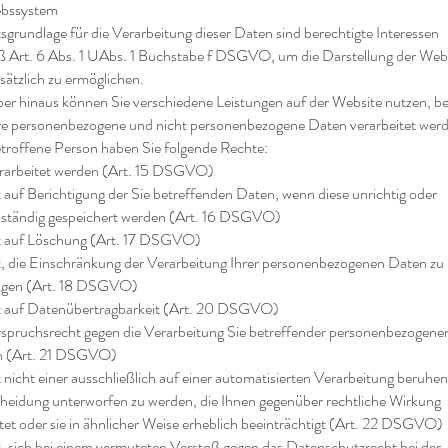
ebssystem
sgrundlage für die Verarbeitung dieser Daten sind berechtigte Interessen
 Art. 6 Abs. 1 UAbs. 1 Buchstabe f DSGVO, um die Darstellung der Web
sätzlich zu ermöglichen.
er hinaus können Sie verschiedene Leistungen auf der Website nutzen, be
re personenbezogene und nicht personenbezogene Daten verarbeitet wer
etroffene Person haben Sie folgende Rechte:
erarbeitet werden (Art. 15 DSGVO)
 auf Berichtigung der Sie betreffenden Daten, wenn diese unrichtig oder
lständig gespeichert werden (Art. 16 DSGVO)
 auf Löschung (Art. 17 DSGVO)
, die Einschränkung der Verarbeitung Ihrer personenbezogenen Daten zu
ngen (Art. 18 DSGVO)
 auf Datenübertragbarkeit (Art. 20 DSGVO)
spruchsrecht gegen die Verarbeitung Sie betreffender personenbezogene
n (Art. 21 DSGVO)
 nicht einer ausschließlich auf einer automatisierten Verarbeitung beruhe
heidung unterworfen zu werden, die Ihnen gegenüber rechtliche Wirkung
ltet oder sie in ähnlicher Weise erheblich beeinträchtigt (Art. 22 DSGVO)
, sich bei einem vermuteten Verstoß gegen das Datenschutzrecht bei der