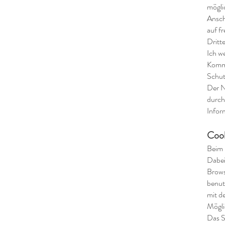
mögli
Ansch
auf f
Dritt
Ich w
Kommu
Schut
Der N
durch
Infor
Cook
Beim 
Dabei
Brows
benut
mit d
Mögli
Das S