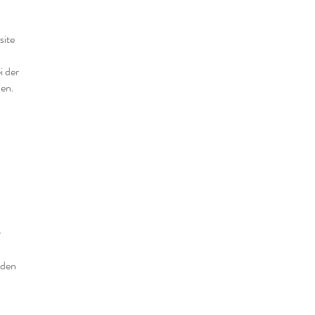
site
i der
den.
r
nden